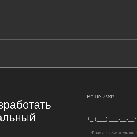
зработать
альный
*Поля для обязательного