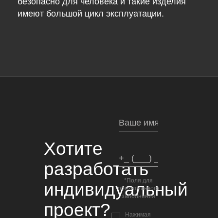
безопасно для человека и такие изделия
имеют большой цикл эксплуатации.
Хотите
разработать
*Поля для
индивидуальный
обязательного
заполнения
проект?
Нажимая