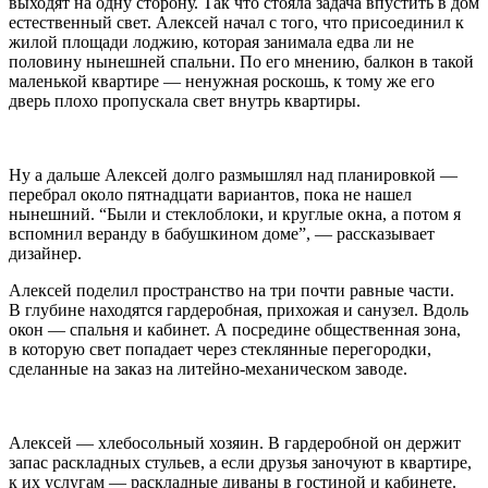
выходят на одну сторону. Так что стояла задача впустить в дом
естественный свет. Алексей начал с того, что присоединил к
жилой площади лоджию, которая занимала едва ли не
половину нынешней спальни. По его мнению, балкон в такой
маленькой квартире — ненужная роскошь, к тому же его
дверь плохо пропускала свет внутрь квартиры.
Ну а дальше Алексей долго размышлял над планировкой —
перебрал около пятнадцати вариантов, пока не нашел
нынешний. “Были и стеклоблоки, и круглые окна, а потом я
вспомнил веранду в бабушкином доме”, — рассказывает
дизайнер.
Алексей поделил пространство на три почти равные части.
В глубине находятся гардеробная, прихожая и санузел. Вдоль
окон — спальня и кабинет. А посредине общественная зона,
в которую свет попадает через стеклянные перегородки,
сделанные на заказ на литейно-механическом заводе.
Алексей — хлебосольный хозяин. В гардеробной он держит
запас раскладных стульев, а если друзья заночуют в квартире,
к их услугам — раскладные диваны в гостиной и кабинете.